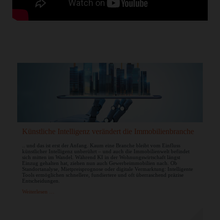
Künstliche Intelligenz verändert die Immobilienbranche
N
.. und das ist erst der Anfang. Kaum eine Branche bleibt vom Einfluss
Wa
künstlicher Intelligenz unberührt – und auch die Immobilienwelt befindet
ne
sich mitten im Wandel. Während KI in der Wohnungswirtschaft längst
st
Einzug gehalten hat, ziehen nun auch Gewerbeimmobilien nach. Ob
Ba
Standortanalyse, Mietpreisprognose oder digitale Vermarktung: Intelligente
Ze
Tools ermöglichen schnellere, fundiertere und oft überraschend präzise
Nu
Entscheidungen.
ge
au
Künstliche
Weiterlesen …
Intelligenz
verändert
die
We
Immobilienbranche