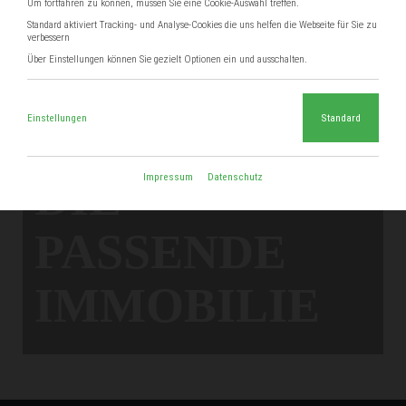
Um fortfahren zu können, müssen Sie eine Cookie-Auswahl treffen.
Standard aktiviert Tracking- und Analyse-Cookies die uns helfen die Webseite für Sie zu
verbessern
Über Einstellungen können Sie gezielt Optionen ein und ausschalten.
CONCEPT
STOR
I
ES
Einstellungen
Standard
WIR FINDEN
Impressum
Datenschutz
DIE
PASSENDE
IMMOBILIE