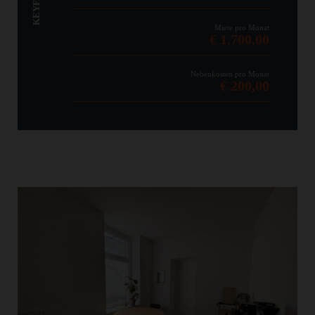
KEYFACTS
Miete pro Monat
€ 1.700,00
Nebenkosten pro Monat
€ 200,00