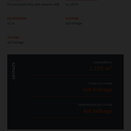
Provisionspflichtig nach unseren AGB.
ca. 18.5m
DECKENHÖHE
ZUSTAND
6.5 m
Auf Anfrage
TECHNIK
Auf Anfrage
Gesamtfläche
KEYFACTS
1.192 m²
Miete pro Monat
Auf Anfrage
Nebenkosten pro Monat
Auf Anfrage