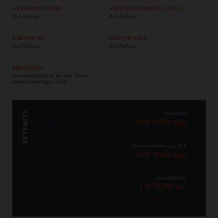
GEWERBEFLÄCHE
MIETEINNAHMEN P.A. SOLL
Auf Anfrage
Auf Anfrage
FAKTOR IST
FAKTOR SOLL
Auf Anfrage
Auf Anfrage
PROVISION
Provisionspflichtig für den Mieter
gemäß beigefügter AGB
Kaufpreis
KEYFACTS
Auf Anfrage
Mieteinnahmen p.a. IST
Auf Anfrage
Gesamtfläche
1.470,00 m²