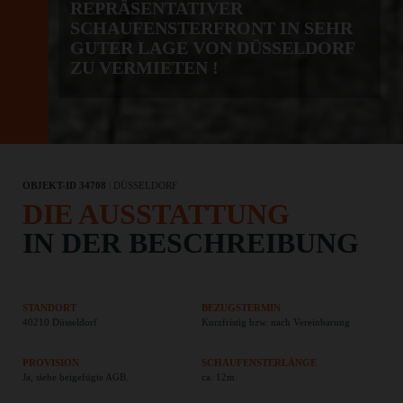
REPRÄSENTATIVER
SCHAUFENSTERFRONT IN SEHR
GUTER LAGE VON DÜSSELDORF
ZU VERMIETEN !
OBJEKT-ID 34708
|
DÜSSELDORF
DIE AUSSTATTUNG
IN DER BESCHREIBUNG
STANDORT
BEZUGSTERMIN
40210 Düsseldorf
Kurzfristig bzw. nach Vereinbarung
PROVISION
SCHAUFENSTERLÄNGE
Ja, siehe beigefügte AGB.
ca. 12m