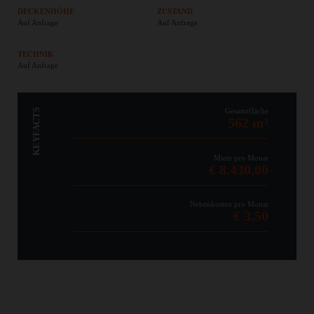
DECKENHÖHE
ZUSTAND
Auf Anfrage
Auf Anfrage
TECHNIK
Auf Anfrage
Gesamtfläche
KEYFACTS
562 m²
Miete pro Monat
€ 8.430,00
Nebenkosten pro Monat
€ 3,50