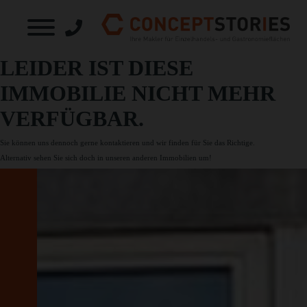
LEIDER IST DIESE
IMMOBILIE NICHT MEHR
VERFÜGBAR.
Sie können uns dennoch gerne
kontaktieren
und wir finden für Sie das Richtige.
Alternativ sehen Sie sich doch in unseren
anderen Immobilien
um!