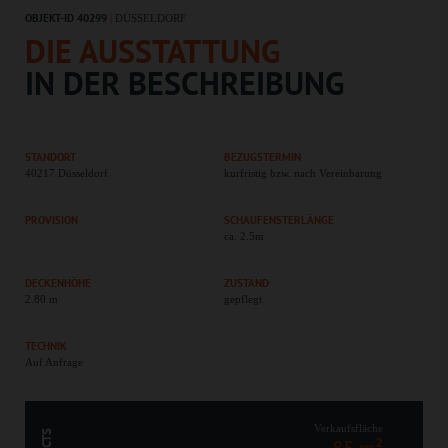
OBJEKT-ID 40299
|
DÜSSELDORF
DIE AUSSTATTUNG
IN DER BESCHREIBUNG
STANDORT
BEZUGSTERMIN
40217 Düsseldorf
kurfristig bzw. nach Vereinbarung
PROVISION
SCHAUFENSTERLÄNGE
ca. 2.5m
DECKENHÖHE
ZUSTAND
2.80 m
gepflegt
TECHNIK
Auf Anfrage
Verkaufsfläche
85 m²