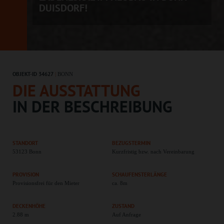
UISDORF!
OBJEKT-ID 34627
|
BONN
DIE AUSSTATTUNG
IN DER BESCHREIBUNG
STANDORT
BEZUGSTERMIN
53123 Bonn
Kurzfristig bzw. nach Vereinbarung
PROVISION
SCHAUFENSTERLÄNGE
Provisionsfrei für den Mieter
ca. 8m
DECKENHÖHE
ZUSTAND
2.88 m
Auf Anfrage