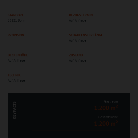
STANDORT
BEZUGSTERMIN
53121 Bonn
Auf Anfrage
PROVISION
SCHAUFENSTERLÄNGE
Auf Anfrage
DECKENHÖHE
ZUSTAND
Auf Anfrage
Auf Anfrage
TECHNIK
Auf Anfrage
Gastraum
KEYFACTS
1.200 m²
Gesamtfläche
1.200 m²